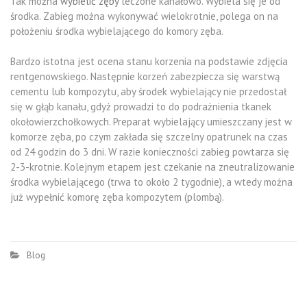
Tak można
wybielić zęby
leczone kanałowo. Wybiela się je od
środka. Zabieg można wykonywać wielokrotnie, polega on na
położeniu środka wybielającego do komory zęba.
Bardzo istotna jest ocena stanu korzenia na podstawie zdjęcia
rentgenowskiego. Następnie korzeń zabezpiecza się warstwą
cementu lub kompozytu, aby środek wybielający nie przedostał
się w głąb kanału, gdyż prowadzi to do podrażnienia tkanek
okołowierzchołkowych. Preparat wybielający umieszczany jest w
komorze zęba, po czym zakłada się szczelny opatrunek na czas
od 24 godzin do 3 dni. W razie konieczności zabieg powtarza się
2-3-krotnie. Kolejnym etapem jest czekanie na zneutralizowanie
środka wybielającego (trwa to około 2 tygodnie), a wtedy można
już wypełnić komorę zęba kompozytem (plombą).
Blog