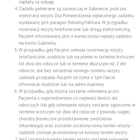
zapłaty za usługę.
Zadatki pobierane są zazwyczaj w Gabinecie, podczas
rejestracji wizyty. Dla Potwierdzenia wpłaconego zadatku
wydawany jest paragon fiskalny/faktura. W przypadku
rezerwacji wizyty telefonicznie lub drogą elektroniczną,
Pacjent informowany jest o konieczności wpłaty zadatku
na konto Gabinetu.
W przypadku, gdy Pacjent odwoła rezerwację wizyty
telefonicznie, osobiście lub na piśmie w terminie krótszym
niż dwa dni robocze lub w terminie dłuższym niż 2 dni
robocze, ale bez ustalenia nowego terminu wizyty
zadatek przepada. Pacjent otrzyma o tym fakcie
informacje osobiście lub na adres mailowy.
W przypadku, gdy wizyta zostanie odwołana przez
Pacjenta z wyprzedzeniem co najmniej dwóch dni
roboczych lub gdy odwołanie wizyty zostanie zgłoszone w
terminie krótszym niż dwa dni robocze z powodu nagłej
choroby (konieczne przedstawienie zwolnienia
lekarskiego) oraz zostanie ustalony nowy termin wizyty–
zadatek zostaje przeniesiony na kolejny termin wizyty.
Jesli ustalony kolejny termin wizyty zostanie ponownie