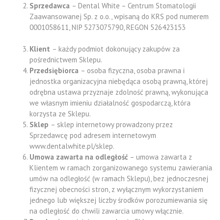
Sprzedawca
– Dental White – Centrum Stomatologii
Zaawansowanej Sp. z o.o., wpisaną do KRS pod numerem
0001058611, NIP 5273075790, REGON 526423153
Klient
– każdy podmiot dokonujący zakupów za
pośrednictwem Sklepu.
Przedsiębiorca
– osoba fizyczna, osoba prawna i
jednostka organizacyjna niebędąca osobą prawną, której
odrębna ustawa przyznaje zdolność prawną, wykonująca
we własnym imieniu działalność gospodarczą, która
korzysta ze Sklepu.
Sklep
– sklep internetowy prowadzony przez
Sprzedawcę pod adresem internetowym
www.dentalwhite.pl/sklep.
Umowa zawarta na odległość
– umowa zawarta z
Klientem w ramach zorganizowanego systemu zawierania
umów na odległość (w ramach Sklepu), bez jednoczesnej
fizycznej obecności stron, z wyłącznym wykorzystaniem
jednego lub większej liczby środków porozumiewania się
na odległość do chwili zawarcia umowy włącznie.