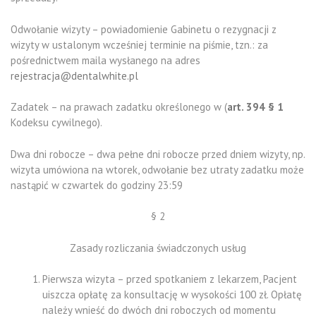
Odwołanie wizyty – powiadomienie Gabinetu o rezygnacji z
wizyty w ustalonym wcześniej terminie na piśmie, tzn.: za
pośrednictwem maila wysłanego na adres
rejestracja@dentalwhite.pl
Zadatek – na prawach zadatku określonego w (
art. 394 § 1
Kodeksu cywilnego).
Dwa dni robocze – dwa pełne dni robocze przed dniem wizyty, np.
wizyta umówiona na wtorek, odwołanie bez utraty zadatku może
nastąpić w czwartek do godziny 23:59
§ 2
Zasady rozliczania świadczonych usług
Pierwsza wizyta – przed spotkaniem z lekarzem, Pacjent
uiszcza opłatę za konsultację w wysokości 100 zł. Opłatę
należy wnieść do dwóch dni roboczych od momentu