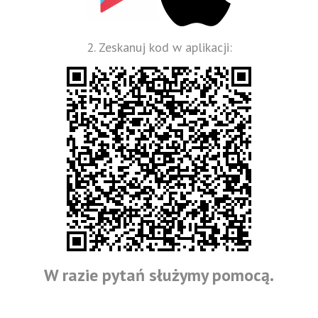
2. Zeskanuj kod w aplikacji:
W razie pytań służymy pomocą.