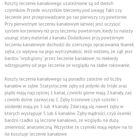
Koszty leczenie kanałowego uzależnione są od dwóch
czynników. Przede wszystkim bierzemy pod uwagę fakt czy
leczenie jest przeprowadzane po raz pierwszy czy powtórnie.
Przy pierwotnym leczeniu kanałowym łatwiej jest oczyścić
system korzeniowy niż przy leczeniu powtórnym, kiedy to należy
usunąć stary materiał z kanału. Dodatkowo przy powtórnym
leczeniu kanałowym dochodzi do szerszego opracowania tkanek
zęba, co wpływa na jego wytrzymałość. Jeśli widzimy, że ząb jest
bardzo “wydrążony” przez leczenie kanałowe, to niekiedy
odstępujemy od jego leczenia ze względu na słabe rokowanie.
Koszty leczenia kanałowego są ponadto zależne od liczby
kanałów w zębie. Statystycznie zęby od jedynki do trójki oraz
piątki mają najczęściej 1 kanał, czwórki górne mają 2 kanały, zaś
czwórki dolne zazwyczaj 1. Zęby trzonowe czyli szóstki i
siódemki mają po 3 lub 4 kanały. Zdarzają się nawet zęby w
których występuje 5 lub 6 kanałów. Zęby mądrości, czyli ósemki
bardzo rzadko są leczone kanałowo, ze względu na dużą
zmienność anatomiczną. Wszystkie te czynniki mają wpływ na to
ile kosztuje leczenie kanałowe.