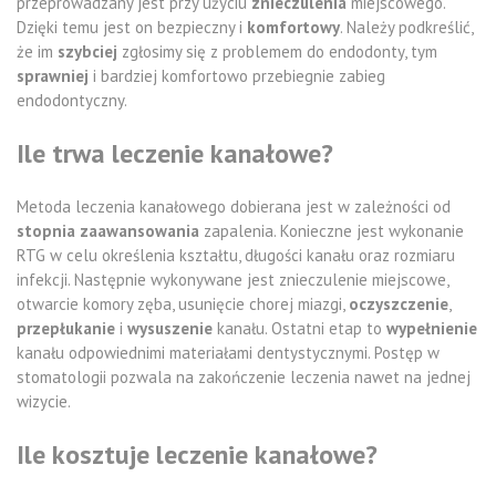
przeprowadzany jest przy użyciu
znieczulenia
miejscowego.
Dzięki temu jest on bezpieczny i
komfortowy
. Należy podkreślić,
że im
szybciej
zgłosimy się z problemem do endodonty, tym
sprawniej
i bardziej komfortowo przebiegnie zabieg
endodontyczny.
Ile trwa leczenie kanałowe?
Metoda leczenia kanałowego dobierana jest w zależności od
stopnia zaawansowania
zapalenia. Konieczne jest wykonanie
RTG w celu określenia kształtu, długości kanału oraz rozmiaru
infekcji. Następnie wykonywane jest znieczulenie miejscowe,
otwarcie komory zęba, usunięcie chorej miazgi,
oczyszczenie
,
przepłukanie
i
wysuszenie
kanału. Ostatni etap to
wypełnienie
kanału odpowiednimi materiałami dentystycznymi. Postęp w
stomatologii pozwala na zakończenie leczenia nawet na jednej
wizycie.
Ile kosztuje leczenie kanałowe?