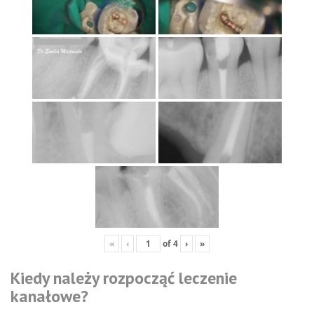
«
‹
of
4
›
»
Kiedy należy rozpocząć leczenie
kanałowe?