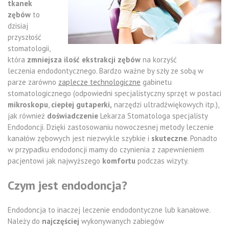
tkanek
zębów
to
dzisiaj
przyszłość
stomatologii,
która
zmniejsza ilość ekstrakcji zębów
na korzyść
leczenia endodontycznego. Bardzo ważne by szły ze sobą w
parze zarówno
zaplecze technologiczne
gabinetu
stomatologicznego (odpowiedni specjalistyczny sprzęt w postaci
mikroskopu
,
ciepłej gutaperki,
narzędzi ultradźwiękowych itp.),
jak również
doświadczenie
Lekarza Stomatologa specjalisty
Endodoncji. Dzięki zastosowaniu nowoczesnej metody leczenie
kanałów zębowych jest niezwykle szybkie i
skuteczne
. Ponadto
w przypadku endodoncji mamy do czynienia z zapewnieniem
pacjentowi jak najwyższego
komfortu
podczas wizyty.
Czym jest endodoncja?
Endodoncja to inaczej leczenie endodontyczne lub kanałowe.
Należy do
najczęściej
wykonywanych zabiegów