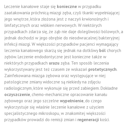
Leczenie kanałowe staje się
konieczne
w przypadku
zaatakowania próchnicą miazgi zęba, czyli tkanki wypełniającej
jego wnętrze, która złożona jest z naczyń krwionośnych i
limfatycznych oraz włókien nerwowych. W niektórych
przypadkach zdarza się, że ząb nie daje dolegliwości bólowych, a
jednak dochodzi w jego obrębie do nieodwracalnej bakteryjnej
infekcji miazgi. W większości przypadków pacjenci wymagający
leczenia kanałowego skarżą się jednak na dotkliwy
ból
chorych
zębów. Leczenie endodontyczne jest konieczne także w
niektórych przypadkach
urazu
zęba. Ten sposób leczenia
wykorzystywany jest też czasem ze wskazań
protetycznych
.
Zainfekowana miazga zębowa oraz występujące w niej
patologiczne zmiany widoczne są niekiedy na zdjęciu
radiologicznym, które wykonuje się przed zabiegiem. Dokładne
oczyszczenie
, chemo-mechaniczne opracowanie kanału
zębowego oraz jego szczelne
wypełnienie
, do czego
wykorzystuje się właśnie leczenie kanałowe z użyciem
specjalistycznego mikroskopu, w znakomitej większości
przypadków prowadzi do remisji zmian i
regeneracji
kości.