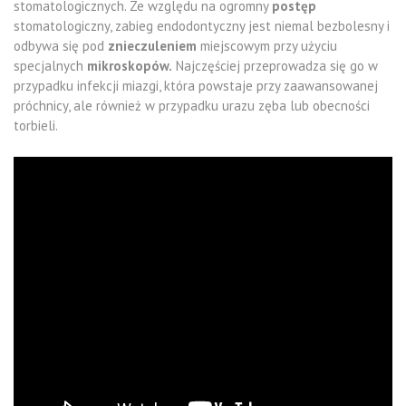
stomatologicznych. Ze względu na ogromny
postęp
stomatologiczny, zabieg endodontyczny jest niemal bezbolesny i
odbywa się pod
znieczuleniem
miejscowym przy użyciu
specjalnych
mikroskopów.
Najczęściej przeprowadza się go w
przypadku infekcji miazgi, która powstaje przy zaawansowanej
próchnicy, ale również w przypadku urazu zęba lub obecności
torbieli.